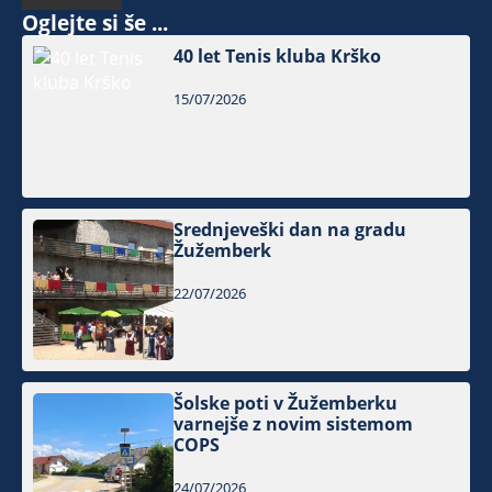
Oglejte si še ...
40 let Tenis kluba Krško
15/07/2026
Srednjeveški dan na gradu
Žužemberk
22/07/2026
Šolske poti v Žužemberku
varnejše z novim sistemom
COPS
24/07/2026