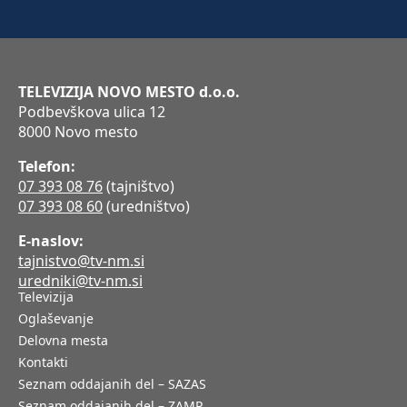
TELEVIZIJA NOVO MESTO d.o.o.
Podbevškova ulica 12
8000 Novo mesto
Telefon:
07 393 08 76
(tajništvo)
07 393 08 60
(uredništvo)
E-naslov:
tajnistvo@tv-nm.si
uredniki@tv-nm.si
Televizija
Oglaševanje
Delovna mesta
Kontakti
Seznam oddajanih del – SAZAS
Seznam oddajanih del – ZAMP