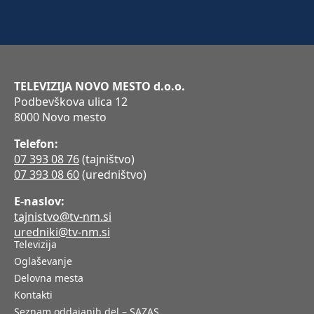
TELEVIZIJA NOVO MESTO d.o.o.
Podbevškova ulica 12
8000 Novo mesto
Telefon:
07 393 08 76
(tajništvo)
07 393 08 60
(uredništvo)
E-naslov:
tajnistvo@tv-nm.si
uredniki@tv-nm.si
Televizija
Oglaševanje
Delovna mesta
Kontakti
Seznam oddajanih del – SAZAS