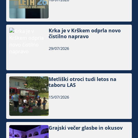
Krka je v Krškem odprla novo
čistilno napravo
29/07/2026
Metliški otroci tudi letos na
taboru LAS
15/07/2026
Grajski večer glasbe in okusov