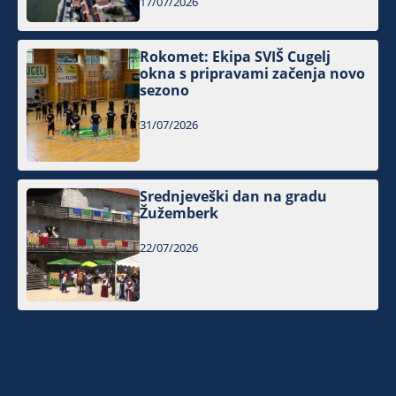
17/07/2026
Rokomet: Ekipa SVIŠ Cugelj
okna s pripravami začenja novo
sezono
31/07/2026
Srednjeveški dan na gradu
Žužemberk
22/07/2026