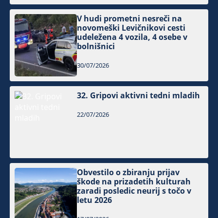
V hudi prometni nesreči na
novomeški Levičnikovi cesti
udeležena 4 vozila, 4 osebe v
bolnišnici
30/07/2026
32. Gripovi aktivni tedni mladih
22/07/2026
Obvestilo o zbiranju prijav
škode na prizadetih kulturah
zaradi posledic neurij s točo v
letu 2026