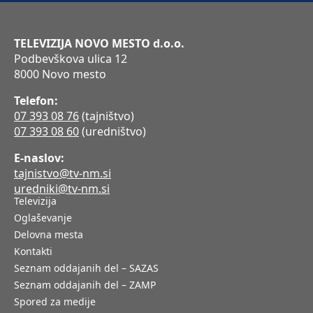
TELEVIZIJA NOVO MESTO d.o.o.
Podbevškova ulica 12
8000 Novo mesto
Telefon:
07 393 08 76
(tajništvo)
07 393 08 60
(uredništvo)
E-naslov:
tajnistvo@tv-nm.si
uredniki@tv-nm.si
Televizija
Oglaševanje
Delovna mesta
Kontakti
Seznam oddajanih del – SAZAS
Seznam oddajanih del – ZAMP
Spored za medije