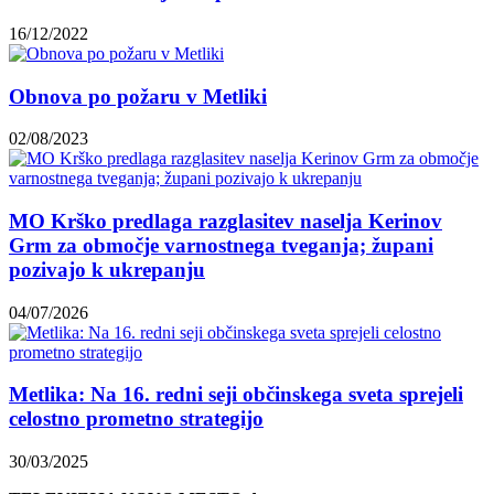
16/12/2022
Obnova po požaru v Metliki
02/08/2023
MO Krško predlaga razglasitev naselja Kerinov
Grm za območje varnostnega tveganja; župani
pozivajo k ukrepanju
04/07/2026
Metlika: Na 16. redni seji občinskega sveta sprejeli
celostno prometno strategijo
30/03/2025