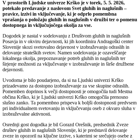
V prostorih Ljudske univerze Krško je v torek, 5. 5. 2026,
potekalo predavanje z naslovom Svet gluhih in naglušnih –
pravice, izzivi in vključevanje, ki je odprlo pomembna
vprašanja o položaju gluhih in naglušnih v družbi ter o pomenu
dostopnega in vključujočega okolja za vse.
Dogodek je nastal v sodelovanju z Društvom gluhih in naglušnih
Posavja in v okviru dejavnosti, ki jih koordinira Andragoški center
Slovenije skozi svetovalno dejavnost v izobraževanju odraslih in
delovanje strateških svetov. Namen sodelovanja je ozaveščanje
lokalnega okolja, prepoznavanje potreb gluhih in naglušnih ter
širjenje možnosti za vključevanje v izobraževanje in širše družbene
dejavnosti.
Uvodoma je bilo poudarjeno, da si na Ljudski univerzi Krško
prizadevamo za dostopno izobraževanje za vse skupine odraslih.
Pomemben doprinos k večji dostopnosti je omogočila tudi Mestna
občina Krško, ki je Ljudski univerzi Krško omogočila prenosno
slušno zanko. Ta pomembno prispeva k boljši dostopnosti predvsem
pri individualnem svetovanju in vključevanju oseb z okvaro sluha v
izobraževalne aktivnosti.
Osrednji gost dogodka je bil Gorazd Orešnik, predsednik Zveze
društev gluhih in naglušnih Slovenije, ki je predstavil delovanje
zveze in opozoril na ključne izzive, s katerimi se srečujejo osebe z