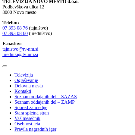
TELEVIZIJA NOVO MESTO d.o.o.
Podbevškova ulica 12
8000 Novo mesto
Telefon:
07 393 08 76
(tajništvo)
07 393 08 60
(uredništvo)
E-naslov:
tajnistvo@tv-nm.si
uredniki@tv-nm.si
Televizija
Oglaševanje
Delovna mesta
Kontakti
Seznam oddajanih del – SAZAS
Seznam oddajanih del – ZAMP
Spored za medije
Stara spletna stran
Vaš mesečnik
Osebnost leta
Pravila nagradnih iger