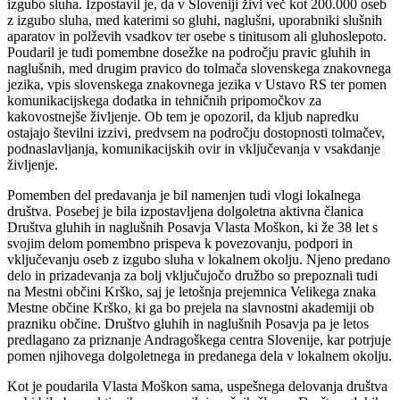
izgubo sluha. Izpostavil je, da v Sloveniji živi več kot 200.000 oseb
z izgubo sluha, med katerimi so gluhi, naglušni, uporabniki slušnih
aparatov in polževih vsadkov ter osebe s tinitusom ali gluhoslepoto.
Poudaril je tudi pomembne dosežke na področju pravic gluhih in
naglušnih, med drugim pravico do tolmača slovenskega znakovnega
jezika, vpis slovenskega znakovnega jezika v Ustavo RS ter pomen
komunikacijskega dodatka in tehničnih pripomočkov za
kakovostnejše življenje. Ob tem je opozoril, da kljub napredku
ostajajo številni izzivi, predvsem na področju dostopnosti tolmačev,
podnaslavljanja, komunikacijskih ovir in vključevanja v vsakdanje
življenje.
Pomemben del predavanja je bil namenjen tudi vlogi lokalnega
društva. Posebej je bila izpostavljena dolgoletna aktivna članica
Društva gluhih in naglušnih Posavja Vlasta Moškon, ki že 38 let s
svojim delom pomembno prispeva k povezovanju, podpori in
vključevanju oseb z izgubo sluha v lokalnem okolju. Njeno predano
delo in prizadevanja za bolj vključujočo družbo so prepoznali tudi
na Mestni občini Krško, saj je letošnja prejemnica Velikega znaka
Mestne občine Krško, ki ga bo prejela na slavnostni akademiji ob
prazniku občine. Društvo gluhih in naglušnih Posavja pa je letos
predlagano za priznanje Andragoškega centra Slovenije, kar potrjuje
pomen njihovega dolgoletnega in predanega dela v lokalnem okolju.
Kot je poudarila Vlasta Moškon sama, uspešnega delovanja društva