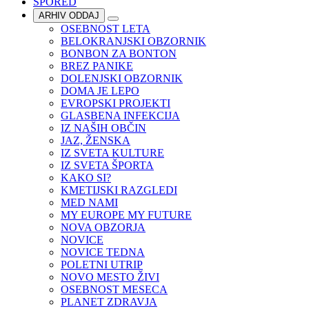
SPORED
ARHIV ODDAJ
OSEBNOST LETA
BELOKRANJSKI OBZORNIK
BONBON ZA BONTON
BREZ PANIKE
DOLENJSKI OBZORNIK
DOMA JE LEPO
EVROPSKI PROJEKTI
GLASBENA INFEKCIJA
IZ NAŠIH OBČIN
JAZ, ŽENSKA
IZ SVETA KULTURE
IZ SVETA ŠPORTA
KAKO SI?
KMETIJSKI RAZGLEDI
MED NAMI
MY EUROPE MY FUTURE
NOVA OBZORJA
NOVICE
NOVICE TEDNA
POLETNI UTRIP
NOVO MESTO ŽIVI
OSEBNOST MESECA
PLANET ZDRAVJA