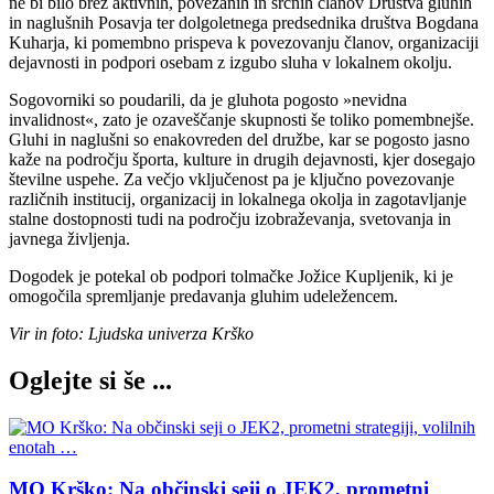
ne bi bilo brez aktivnih, povezanih in srčnih članov Društva gluhih
in naglušnih Posavja ter dolgoletnega predsednika društva Bogdana
Kuharja, ki pomembno prispeva k povezovanju članov, organizaciji
dejavnosti in podpori osebam z izgubo sluha v lokalnem okolju.
Sogovorniki so poudarili, da je gluhota pogosto »nevidna
invalidnost«, zato je ozaveščanje skupnosti še toliko pomembnejše.
Gluhi in naglušni so enakovreden del družbe, kar se pogosto jasno
kaže na področju športa, kulture in drugih dejavnosti, kjer dosegajo
številne uspehe. Za večjo vključenost pa je ključno povezovanje
različnih institucij, organizacij in lokalnega okolja in zagotavljanje
stalne dostopnosti tudi na področju izobraževanja, svetovanja in
javnega življenja.
Dogodek je potekal ob podpori tolmačke Jožice Kupljenik, ki je
omogočila spremljanje predavanja gluhim udeležencem.
Vir in foto: Ljudska univerza Krško
Oglejte si še ...
MO Krško: Na občinski seji o JEK2, prometni