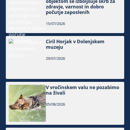
objektom še izboljšuje skrb za
zdravje, varnost in dobro
počutje zaposlenih
15/07/2026
Ciril Horjak v Dolenjskem
muzeju
29/07/2026
V vročinskem valu ne pozabimo
na živali
05/08/2026