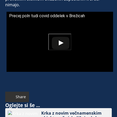
nimajo.
Precej poln tudi covid oddelek v Brežicah
Share
Oglejte si še ...
Krka z novim večnamenskim