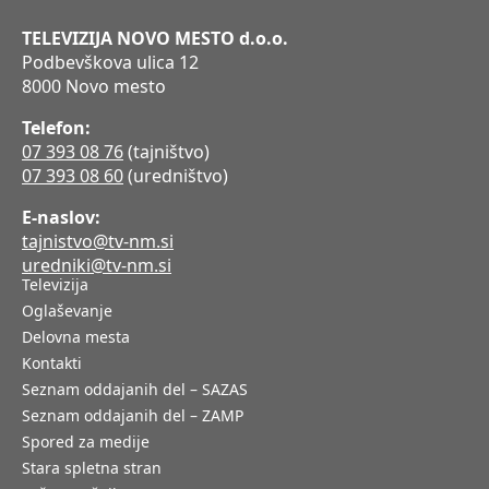
TELEVIZIJA NOVO MESTO d.o.o.
Podbevškova ulica 12
8000 Novo mesto
Telefon:
07 393 08 76
(tajništvo)
07 393 08 60
(uredništvo)
E-naslov:
tajnistvo@tv-nm.si
uredniki@tv-nm.si
Televizija
Oglaševanje
Delovna mesta
Kontakti
Seznam oddajanih del – SAZAS
Seznam oddajanih del – ZAMP
Spored za medije
Stara spletna stran