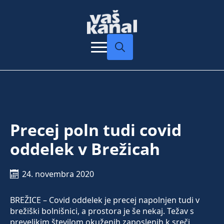
Search
for:
Precej poln tudi covid
oddelek v Brežicah
24. novembra 2020
BREŽICE – Covid oddelek je precej napolnjen tudi v
brežiški bolnišnici, a prostora je še nekaj. Težav s
prevelikim številom okuženih zaposlenih k sreči