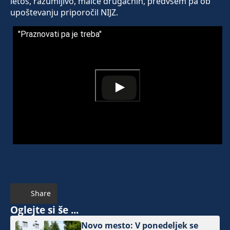
letos, razumljivo, malce drugačnih, predvsem pa ob
upoštevanju priporočil NIJZ.
"Praznovati pa je treba"
Share
Oglejte si še ...
Novo mesto: V ponedeljek se