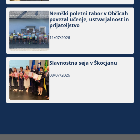
Nemški poletni tabor v Občicah
povezal učenje, ustvarjalnost in
prijateljstvo
11/07/2026
Slavnostna seja v Škocjanu
08/07/2026