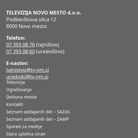
TELEVIZIJA NOVO MESTO d.o.o.
Podbevškova ulica 12
8000 Novo mesto
Telefon:
07 393 08 76
(tajništvo)
07 393 08 60
(uredništvo)
E-naslov:
tajnistvo@tv-nm.si
uredniki@tv-nm.si
Televizija
Oglaševanje
Delovna mesta
Kontakti
Seznam oddajanih del – SAZAS
Seznam oddajanih del – ZAMP
Spored za medije
Stara spletna stran