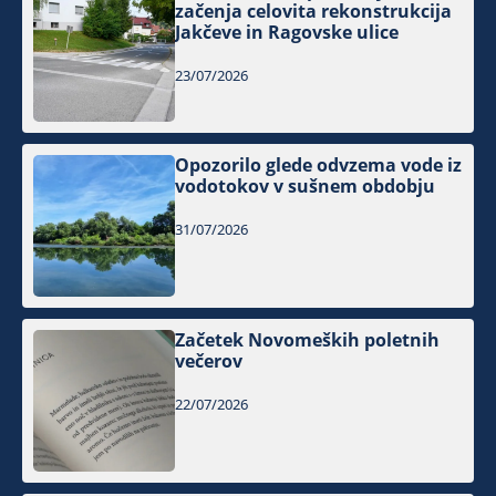
začenja celovita rekonstrukcija
Jakčeve in Ragovske ulice
23/07/2026
Opozorilo glede odvzema vode iz
vodotokov v sušnem obdobju
31/07/2026
Začetek Novomeških poletnih
večerov
22/07/2026