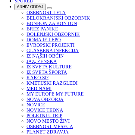
SPORED
ARHIV ODDAJ
OSEBNOST LETA
BELOKRANJSKI OBZORNIK
BONBON ZA BONTON
BREZ PANIKE
DOLENJSKI OBZORNIK
DOMA JE LEPO
EVROPSKI PROJEKTI
GLASBENA INFEKCIJA
IZ NAŠIH OBČIN
JAZ, ŽENSKA
IZ SVETA KULTURE
IZ SVETA ŠPORTA
KAKO SI?
KMETIJSKI RAZGLEDI
MED NAMI
MY EUROPE MY FUTURE
NOVA OBZORJA
NOVICE
NOVICE TEDNA
POLETNI UTRIP
NOVO MESTO ŽIVI
OSEBNOST MESECA
PLANET ZDRAVJA