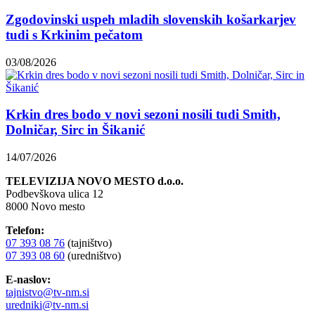
Zgodovinski uspeh mladih slovenskih košarkarjev
tudi s Krkinim pečatom
03/08/2026
Krkin dres bodo v novi sezoni nosili tudi Smith,
Dolničar, Sirc in Šikanić
14/07/2026
TELEVIZIJA NOVO MESTO d.o.o.
Podbevškova ulica 12
8000 Novo mesto
Telefon:
07 393 08 76
(tajništvo)
07 393 08 60
(uredništvo)
E-naslov:
tajnistvo@tv-nm.si
uredniki@tv-nm.si