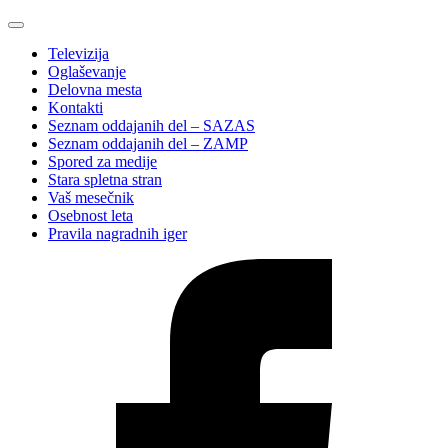
Televizija
Oglaševanje
Delovna mesta
Kontakti
Seznam oddajanih del – SAZAS
Seznam oddajanih del – ZAMP
Spored za medije
Stara spletna stran
Vaš mesečnik
Osebnost leta
Pravila nagradnih iger