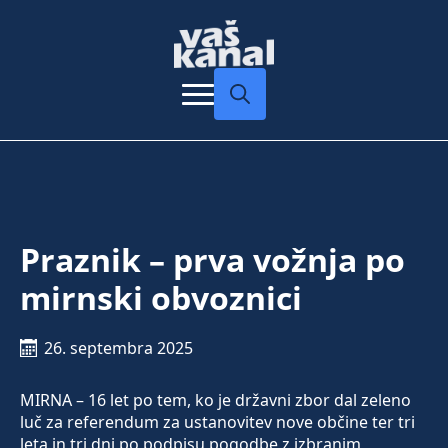
Search
for:
Praznik – prva vožnja po
mirnski obvoznici
26. septembra 2025
MIRNA – 16 let po tem, ko je državni zbor dal zeleno
luč za referendum za ustanovitev nove občine ter tri
leta in tri dni po podpisu pogodbe z izbranim