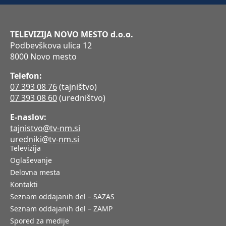
TELEVIZIJA NOVO MESTO d.o.o.
Podbevškova ulica 12
8000 Novo mesto
Telefon:
07 393 08 76
(tajništvo)
07 393 08 60
(uredništvo)
E-naslov:
tajnistvo@tv-nm.si
uredniki@tv-nm.si
Televizija
Oglaševanje
Delovna mesta
Kontakti
Seznam oddajanih del – SAZAS
Seznam oddajanih del – ZAMP
Spored za medije