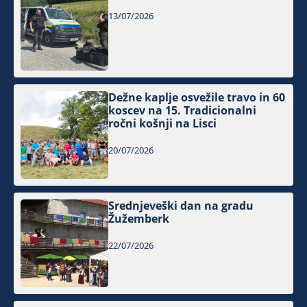
13/07/2026
Dežne kaplje osvežile travo in 60
koscev na 15. Tradicionalni
ročni košnji na Lisci
20/07/2026
Srednjeveški dan na gradu
Žužemberk
22/07/2026