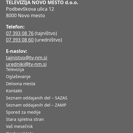
TELEVIZIJA NOVO MESTO d.o.o.
Podbevškova ulica 12
8000 Novo mesto
Telefon:
07 393 08 76
(tajništvo)
07 393 08 60
(uredništvo)
E-naslov:
tajnistvo@tv-nm.si
uredniki@tv-nm.si
Televizija
Oglaševanje
Delovna mesta
Kontakti
Seznam oddajanih del – SAZAS
Seznam oddajanih del – ZAMP
Spored za medije
Stara spletna stran
Vaš mesečnik