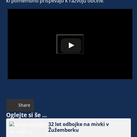
ki pomembno prispevajo k razvoju občine.
Share
Oglejte si še ...
32 let odbojke na mivki v
Žužemberku