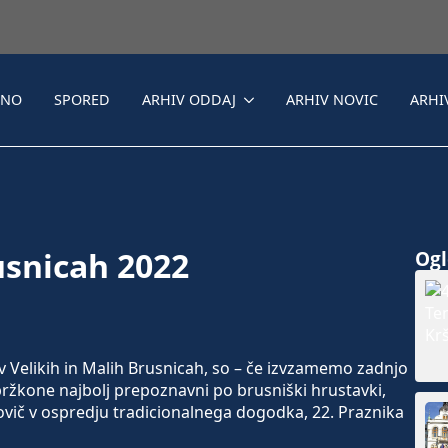
LNO
SPORED
ARHIV ODDAJ
ARHIV NOVIC
ARHI
usnicah 2022
Ogle
v Velikih in Malih Brusnicah, so – če izvzamemo zadnjo
 bržkone najbolj prepoznavni po brusniški hrustavki,
novič v ospredju tradicionalnega dogodka, 22. Praznika