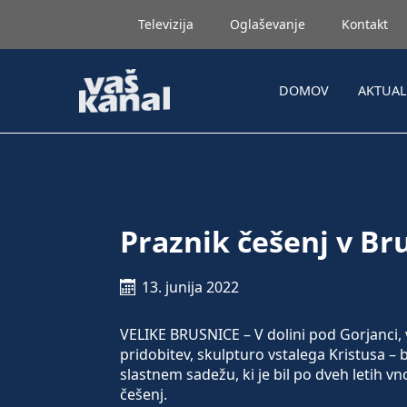
Televizija
Oglaševanje
Kontakt
DOMOV
AKTUA
Praznik češenj v Br
13. junija 2022
VELIKE BRUSNICE – V dolini pod Gorjanci, 
pridobitev, skulpturo vstalega Kristusa –
slastnem sadežu, ki je bil po dveh letih v
češenj.