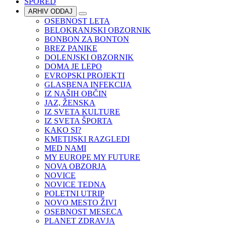
SPORED
ARHIV ODDAJ
OSEBNOST LETA
BELOKRANJSKI OBZORNIK
BONBON ZA BONTON
BREZ PANIKE
DOLENJSKI OBZORNIK
DOMA JE LEPO
EVROPSKI PROJEKTI
GLASBENA INFEKCIJA
IZ NAŠIH OBČIN
JAZ, ŽENSKA
IZ SVETA KULTURE
IZ SVETA ŠPORTA
KAKO SI?
KMETIJSKI RAZGLEDI
MED NAMI
MY EUROPE MY FUTURE
NOVA OBZORJA
NOVICE
NOVICE TEDNA
POLETNI UTRIP
NOVO MESTO ŽIVI
OSEBNOST MESECA
PLANET ZDRAVJA