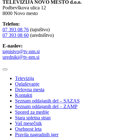
TELEVIZIJA NOVO MESTO d.o.o.
Podbevškova ulica 12
8000 Novo mesto
Telefon:
07 393 08 76
(tajništvo)
07 393 08 60
(uredništvo)
E-naslov:
tajnistvo@tv-nm.si
uredniki@tv-nm.si
Televizija
Oglaševanje
Delovna mesta
Kontakti
Seznam oddajanih del – SAZAS
Seznam oddajanih del – ZAMP
Spored za medije
Stara spletna stran
Vaš mesečnik
Osebnost leta
Pravila nagradnih iger