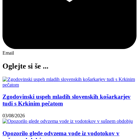
Email
Oglejte si še ...
Zgodovinski uspeh mladih slovenskih košarkarjev
tudi s Krkinim pečatom
03/08/2026
Opozorilo glede odvzema vode iz vodotokov v