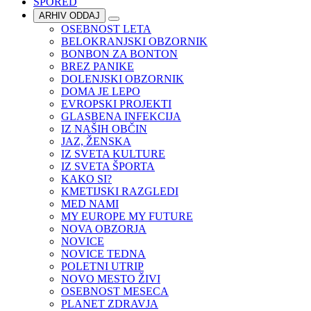
SPORED
ARHIV ODDAJ
OSEBNOST LETA
BELOKRANJSKI OBZORNIK
BONBON ZA BONTON
BREZ PANIKE
DOLENJSKI OBZORNIK
DOMA JE LEPO
EVROPSKI PROJEKTI
GLASBENA INFEKCIJA
IZ NAŠIH OBČIN
JAZ, ŽENSKA
IZ SVETA KULTURE
IZ SVETA ŠPORTA
KAKO SI?
KMETIJSKI RAZGLEDI
MED NAMI
MY EUROPE MY FUTURE
NOVA OBZORJA
NOVICE
NOVICE TEDNA
POLETNI UTRIP
NOVO MESTO ŽIVI
OSEBNOST MESECA
PLANET ZDRAVJA