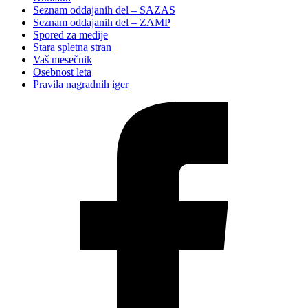
Seznam oddajanih del – SAZAS
Seznam oddajanih del – ZAMP
Spored za medije
Stara spletna stran
Vaš mesečnik
Osebnost leta
Pravila nagradnih iger