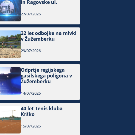
in Ragovske ul.
27/07/2026
32 let odbojke na mivki
v Žužemberku
29/07/2026
Odprtje regijskega
gasilskega poligona v
Žužemberku
14/07/2026
40 let Tenis kluba
Krško
15/07/2026