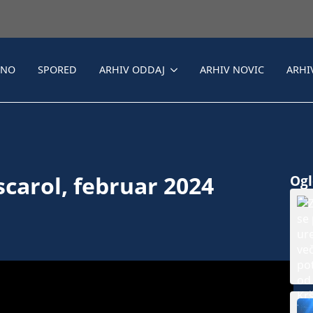
LNO
SPORED
ARHIV ODDAJ
ARHIV NOVIC
ARHI
oscarol, februar 2024
Ogle