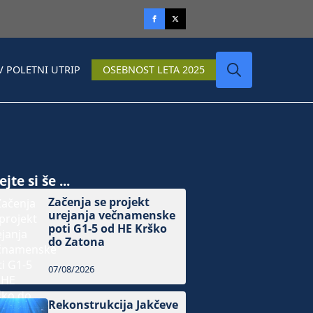
V POLETNI UTRIP
OSEBNOST LETA 2025
Search
for:
jte si še ...
Začenja se projekt
urejanja večnamenske
poti G1-5 od HE Krško
do Zatona
07/08/2026
Rekonstrukcija Jakčeve