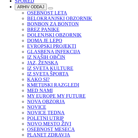
SPORED
ARHIV ODDAJ
OSEBNOST LETA
BELOKRANJSKI OBZORNIK
BONBON ZA BONTON
BREZ PANIKE
DOLENJSKI OBZORNIK
DOMA JE LEPO
EVROPSKI PROJEKTI
GLASBENA INFEKCIJA
IZ NAŠIH OBČIN
JAZ, ŽENSKA
IZ SVETA KULTURE
IZ SVETA ŠPORTA
KAKO SI?
KMETIJSKI RAZGLEDI
MED NAMI
MY EUROPE MY FUTURE
NOVA OBZORJA
NOVICE
NOVICE TEDNA
POLETNI UTRIP
NOVO MESTO ŽIVI
OSEBNOST MESECA
PLANET ZDRAVJA