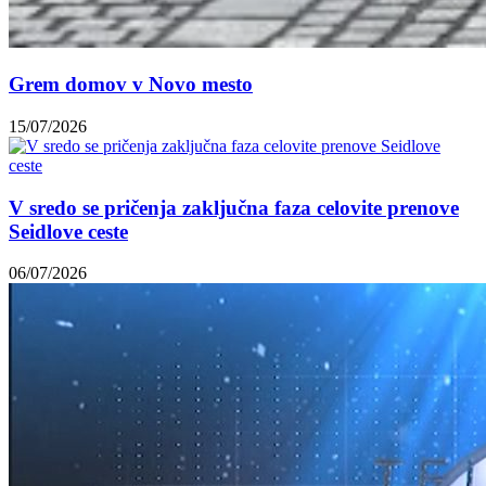
Grem domov v Novo mesto
15/07/2026
V sredo se pričenja zaključna faza celovite prenove
Seidlove ceste
06/07/2026