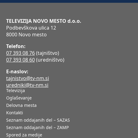
TELEVIZIJA NOVO MESTO d.o.o.
Podbevškova ulica 12
8000 Novo mesto
Telefon:
07 393 08 76
(tajništvo)
07 393 08 60
(uredništvo)
E-naslov:
tajnistvo@tv-nm.si
uredniki@tv-nm.si
Televizija
Oglaševanje
Delovna mesta
Kontakti
Seznam oddajanih del – SAZAS
Seznam oddajanih del – ZAMP
Spored za medije