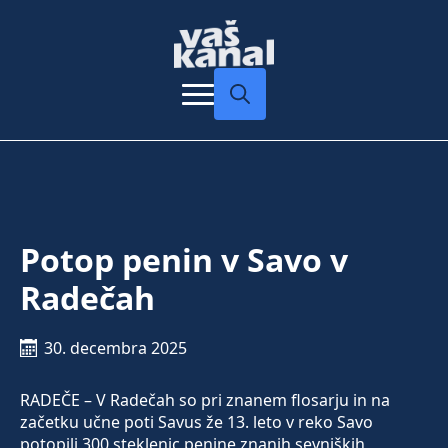
Search
for:
Potop penin v Savo v
Radečah
30. decembra 2025
RADEČE – V Radečah so pri znanem flosarju in na
začetku učne poti Savus že 13. leto v reko Savo
potopili 300 steklenic penine znanih sevniških