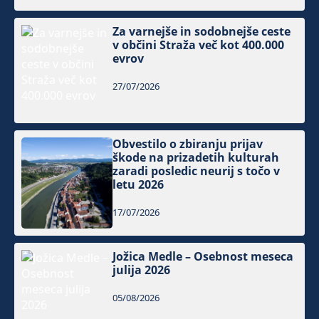
Za varnejše in sodobnejše ceste
v občini Straža več kot 400.000
evrov
27/07/2026
Obvestilo o zbiranju prijav
škode na prizadetih kulturah
zaradi posledic neurij s točo v
letu 2026
17/07/2026
Jožica Medle – Osebnost meseca
julija 2026
05/08/2026