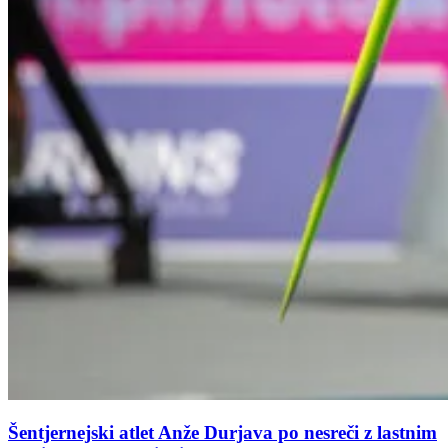
Šentjernejski atlet Anže Durjava po nesreči z lastnim