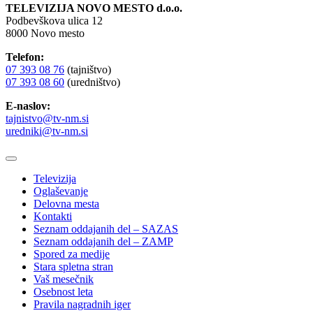
TELEVIZIJA NOVO MESTO d.o.o.
Podbevškova ulica 12
8000 Novo mesto
Telefon:
07 393 08 76
(tajništvo)
07 393 08 60
(uredništvo)
E-naslov:
tajnistvo@tv-nm.si
uredniki@tv-nm.si
Televizija
Oglaševanje
Delovna mesta
Kontakti
Seznam oddajanih del – SAZAS
Seznam oddajanih del – ZAMP
Spored za medije
Stara spletna stran
Vaš mesečnik
Osebnost leta
Pravila nagradnih iger