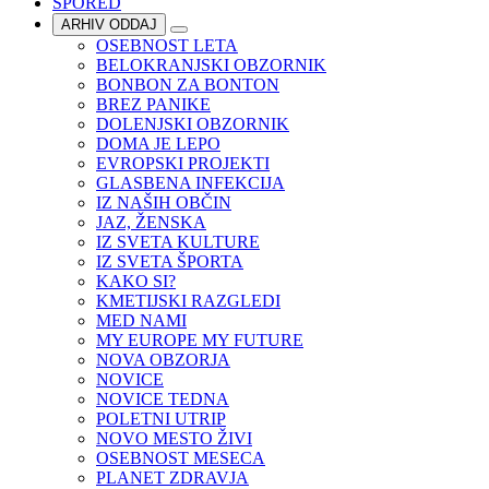
SPORED
ARHIV ODDAJ
OSEBNOST LETA
BELOKRANJSKI OBZORNIK
BONBON ZA BONTON
BREZ PANIKE
DOLENJSKI OBZORNIK
DOMA JE LEPO
EVROPSKI PROJEKTI
GLASBENA INFEKCIJA
IZ NAŠIH OBČIN
JAZ, ŽENSKA
IZ SVETA KULTURE
IZ SVETA ŠPORTA
KAKO SI?
KMETIJSKI RAZGLEDI
MED NAMI
MY EUROPE MY FUTURE
NOVA OBZORJA
NOVICE
NOVICE TEDNA
POLETNI UTRIP
NOVO MESTO ŽIVI
OSEBNOST MESECA
PLANET ZDRAVJA