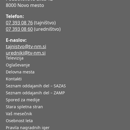
8000 Novo mesto
Telefon:
07 393 08 76
(tajništvo)
07 393 08 60
(uredništvo)
E-naslov:
tajnistvo@tv-nm.si
uredniki@tv-nm.si
Televizija
Oglaševanje
Delovna mesta
Kontakti
Seznam oddajanih del – SAZAS
Seznam oddajanih del – ZAMP
Spored za medije
Stara spletna stran
Vaš mesečnik
Osebnost leta
Pravila nagradnih iger