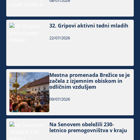
08/07/2026
32. Gripovi aktivni tedni mladih
22/07/2026
Mestna promenada Brežice se je
začela z izjemnim obiskom in
odličnim vzdušjem
09/07/2026
Na Senovem obeležili 230-
letnico premogovništva v kraju