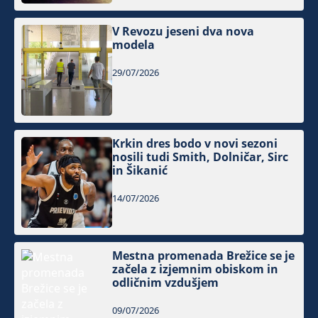
V Revozu jeseni dva nova
modela
29/07/2026
Krkin dres bodo v novi sezoni
nosili tudi Smith, Dolničar, Sirc
in Šikanić
14/07/2026
Mestna promenada Brežice se je
začela z izjemnim obiskom in
odličnim vzdušjem
09/07/2026