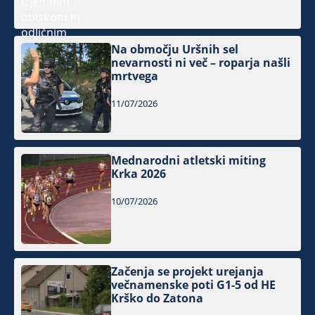
Na območju Uršnih sel
nevarnosti ni več – roparja našli
mrtvega
11/07/2026
Mednarodni atletski miting
Krka 2026
10/07/2026
Začenja se projekt urejanja
večnamenske poti G1-5 od HE
Krško do Zatona