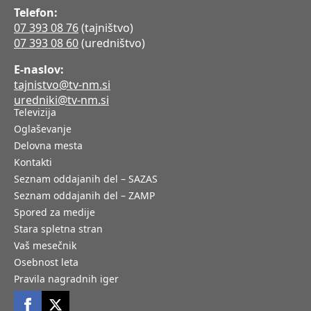
Telefon:
07 393 08 76
(tajništvo)
07 393 08 60
(uredništvo)
E-naslov:
tajnistvo@tv-nm.si
uredniki@tv-nm.si
Televizija
Oglaševanje
Delovna mesta
Kontakti
Seznam oddajanih del – SAZAS
Seznam oddajanih del – ZAMP
Spored za medije
Stara spletna stran
Vaš mesečnik
Osebnost leta
Pravila nagradnih iger