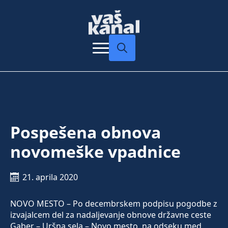
Search
for:
Pospešena obnova
novomeške vpadnice
21. aprila 2020
NOVO MESTO – Po decembrskem podpisu pogodbe z
izvajalcem del za nadaljevanje obnove državne ceste
Gaber – Uršna sela – Novo mesto, na odseku med