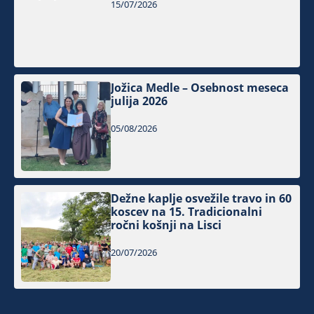
15/07/2026
Jožica Medle – Osebnost meseca
julija 2026
05/08/2026
Dežne kaplje osvežile travo in 60
koscev na 15. Tradicionalni
ročni košnji na Lisci
20/07/2026