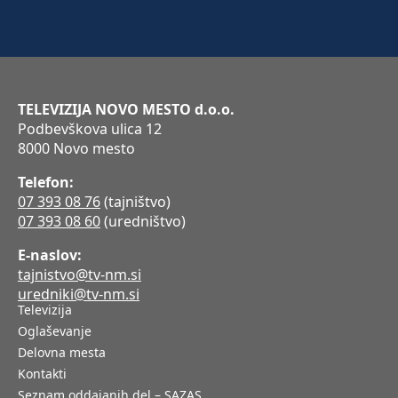
TELEVIZIJA NOVO MESTO d.o.o.
Podbevškova ulica 12
8000 Novo mesto
Telefon:
07 393 08 76
(tajništvo)
07 393 08 60
(uredništvo)
E-naslov:
tajnistvo@tv-nm.si
uredniki@tv-nm.si
Televizija
Oglaševanje
Delovna mesta
Kontakti
Seznam oddajanih del – SAZAS