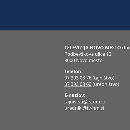
TELEVIZIJA NOVO MESTO d.o
Podbevškova ulica 12
8000 Novo mesto
Telefon:
07 393 08 76
(tajništvo)
07 393 08 60
(uredništvo)
E-naslov:
tajnistvo@tv-nm.si
uredniki@tv-nm.si