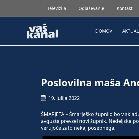
Televizija
Oglaševanje
Kontakt
DOMOV
AKTUA
Poslovilna maša An
19. julija 2022
ŠMARJETA – Šmarješko župnijo bo v sklad
avgusta prevzel novi župnik. Nedeljska p
verujoče zato nekaj posebnega.