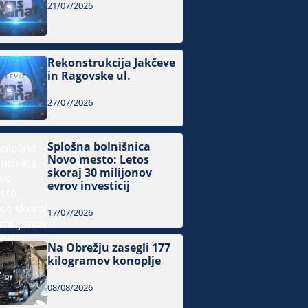
21/07/2026
Rekonstrukcija Jakčeve
in Ragovske ul.
27/07/2026
Splošna bolnišnica
Novo mesto: Letos
skoraj 30 milijonov
evrov investicij
17/07/2026
Na Obrežju zasegli 177
kilogramov konoplje
08/08/2026