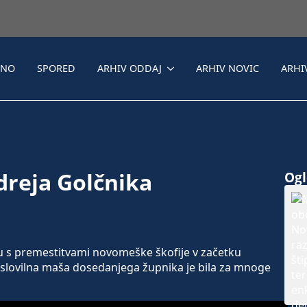
LNO
SPORED
ARHIV ODDAJ
ARHIV NOVIC
ARHI
dreja Golčnika
Ogle
u s premestitvami novomeške škofije v začetku
oslovilna maša dosedanjega župnika je bila za mnoge