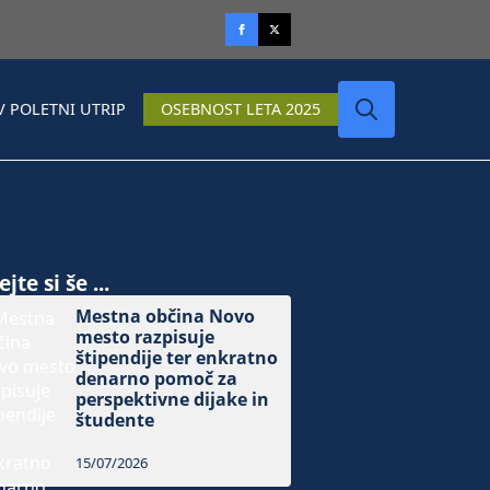
V POLETNI UTRIP
OSEBNOST LETA 2025
Search
for:
jte si še ...
Mestna občina Novo
mesto razpisuje
štipendije ter enkratno
denarno pomoč za
perspektivne dijake in
študente
15/07/2026