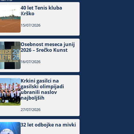
40 let Tenis kluba
Krško
15/07/2026
Osebnost meseca junij
2026 – Srečko Kunst
16/07/2026
Krkini gasilci na
gasilski olimpijadi
ubranili naslov
najboljših
27/07/2026
32 let odbojke na mivki