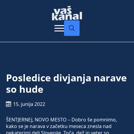
Search
for:
Posledice divjanja narave
so hude
15. junija 2022
ŠENTJERNEJ, NOVO MESTO – Dobro še pomnimo,
kako se je narava v začetku meseca znesla nad
nekaterimi deli Slovenije. Toča, dež in veter so