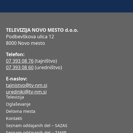
TELEVIZIJA NOVO MESTO d.o.o.
Podbevškova ulica 12
8000 Novo mesto
Telefon:
07 393 08 76
(tajništvo)
07 393 08 60
(uredništvo)
E-naslov:
tajnistvo@tv-nm.si
uredniki@tv-nm.si
Televizija
Oglaševanje
Delovna mesta
Kontakti
Seznam oddajanih del – SAZAS
Seznam oddajanih del – ZAMP