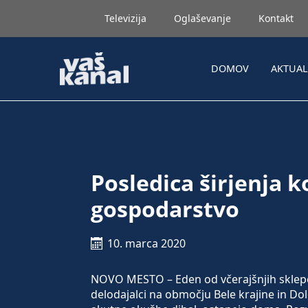
Televizija
Oglaševanje
Kontakt
DOMOV
AKTUA
Posledica širjenja 
gospodarstvo
10. marca 2020
NOVO MESTO – Eden od včerajšnjih sklepov 
delodajalci na območju Bele krajine in Dol