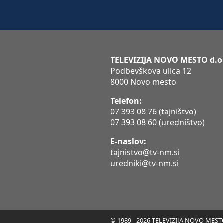
TELEVIZIJA NOVO MESTO d.o
Podbevškova ulica 12
8000 Novo mesto
Telefon:
07 393 08 76
(tajništvo)
07 393 08 60
(uredništvo)
E-naslov:
tajnistvo@tv-nm.si
uredniki@tv-nm.si
© 1989 - 2026 TELEVIZIJA NOVO MESTO