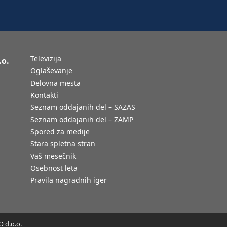
Televizija
.o.
Oglaševanje
Delovna mesta
Kontakti
Seznam oddajanih del – SAZAS
Seznam oddajanih del – ZAMP
Spored za medije
Stara spletna stran
Vaš mesečnik
Osebnost leta
Pravila nagradnih iger
 d.o.o.