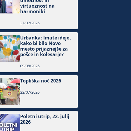
umetnost in
virtuoznost na
harmoniki
27/07/2026
Urbanka: Imate idejo,
kako bi bilo Novo
mesto prijaznejše za
pešce in kolesarje?
09/08/2026
Topliška noč 2026
22/07/2026
Poletni utrip, 22. julij
2026