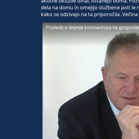
akutne okužbe dihal, ostanejo doma. Pozva
dela na domu in omejijo službene poti le n
kako se odzivajo na ta priporočila. Večina 
Posledica širjenja koronavirusa na gospoda