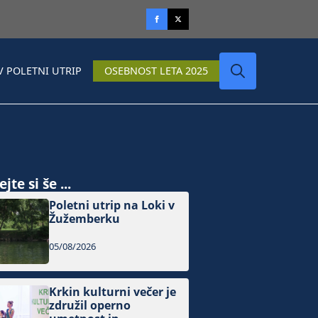
V POLETNI UTRIP
OSEBNOST LETA 2025
Search
for:
jte si še ...
Poletni utrip na Loki v
Žužemberku
05/08/2026
Krkin kulturni večer je
združil operno