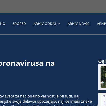
LNO
SPORED
ARHIV ODDAJ
ARHIV NOVIC
ARHI
koronavirusa na
Ogle
sveta za nacionalno varnost je bil tudi, naj
enjske svoje delavce opozarjajo, naj, če imajo znake