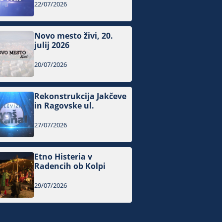
22/07/2026
Novo mesto živi, 20.
julij 2026
20/07/2026
Rekonstrukcija Jakčeve
in Ragovske ul.
27/07/2026
Etno Histeria v
Radencih ob Kolpi
29/07/2026