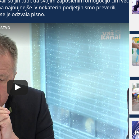
li so jih tudi, da svojim zaposlenim omogočijo čim več
a najnujnejše. V nekaterih podjetjih smo preverili,
se je odzvala pisno.
rstvo