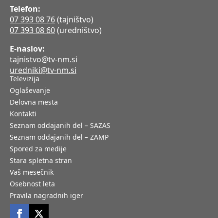
Telefon:
07 393 08 76
(tajništvo)
07 393 08 60
(uredništvo)
E-naslov:
tajnistvo@tv-nm.si
uredniki@tv-nm.si
Televizija
Oglaševanje
Delovna mesta
Kontakti
Seznam oddajanih del – SAZAS
Seznam oddajanih del – ZAMP
Spored za medije
Stara spletna stran
Vaš mesečnik
Osebnost leta
Pravila nagradnih iger