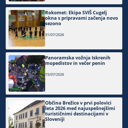
Rokomet: Ekipa SVIŠ Cugelj
okna s pripravami začenja novo
sezono
31/07/2026
Panoramska vožnja Iskrenih
mopedistov in večer penin
15/07/2026
Občina Brežice v prvi polovici
leta 2026 med najuspešnejšimi
turističnimi destinacijami v
Sloveniji