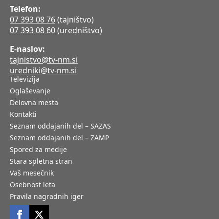
Telefon:
07 393 08 76
(tajništvo)
07 393 08 60
(uredništvo)
E-naslov:
tajnistvo@tv-nm.si
uredniki@tv-nm.si
Televizija
Oglaševanje
Delovna mesta
Kontakti
Seznam oddajanih del – SAZAS
Seznam oddajanih del – ZAMP
Spored za medije
Stara spletna stran
Vaš mesečnik
Osebnost leta
Pravila nagradnih iger