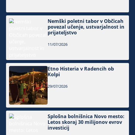
Nemški poletni tabor v Občicah
povezal učenje, ustvarjalnost in
prijateljstvo
11/07/2026
Etno Histeria v Radencih ob
Kolpi
29/07/2026
Splošna bolnišnica Novo mesto:
Letos skoraj 30 milijonov evrov
investicij