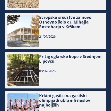
Evropska sredstva za novo
Osnovno šolo dr. Mihajla
Rostoharja v Krškem
21/07/2026
Prižig oglarske kope v Srednjem
Lipovcu
08/07/2026
Krkini gasilci na gasilski
olimpijadi ubranili naslov
najboljših