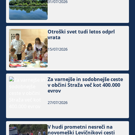
31/07/2026
Otroški svet tudi letos odprl
vrata
15/07/2026
Za varnejše in sodobnejše ceste
v občini Straža več kot 400.000
evrov
27/07/2026
V hudi prometni nesreči na
novomeški Levičnikovi cesti