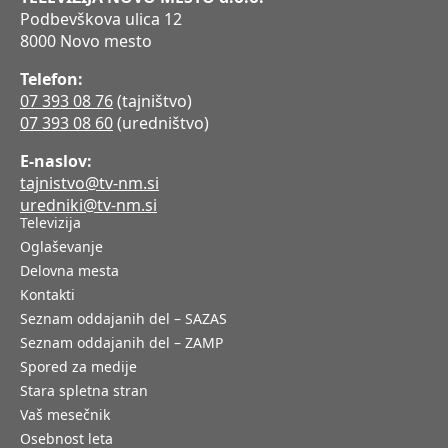
Podbevškova ulica 12
8000 Novo mesto
Telefon:
07 393 08 76
(tajništvo)
07 393 08 60
(uredništvo)
E-naslov:
tajnistvo@tv-nm.si
uredniki@tv-nm.si
Televizija
Oglaševanje
Delovna mesta
Kontakti
Seznam oddajanih del – SAZAS
Seznam oddajanih del – ZAMP
Spored za medije
Stara spletna stran
Vaš mesečnik
Osebnost leta