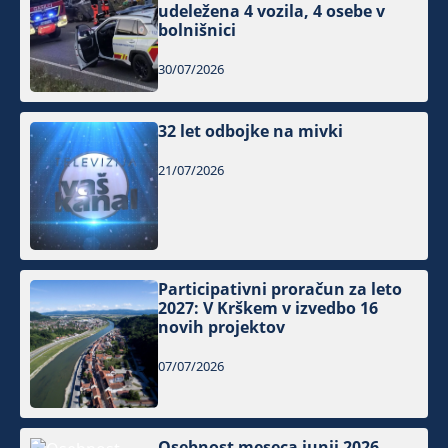
udeležena 4 vozila, 4 osebe v
bolnišnici
30/07/2026
32 let odbojke na mivki
21/07/2026
Participativni proračun za leto
2027: V Krškem v izvedbo 16
novih projektov
07/07/2026
Osebnost meseca junij 2026 –