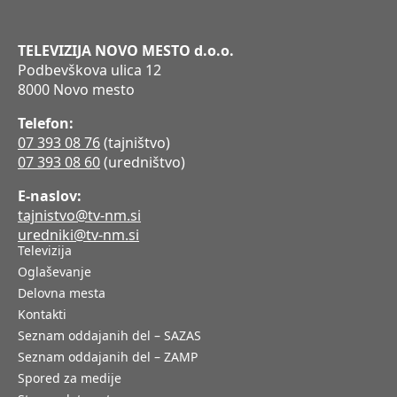
TELEVIZIJA NOVO MESTO d.o.o.
Podbevškova ulica 12
8000 Novo mesto
Telefon:
07 393 08 76
(tajništvo)
07 393 08 60
(uredništvo)
E-naslov:
tajnistvo@tv-nm.si
uredniki@tv-nm.si
Televizija
Oglaševanje
Delovna mesta
Kontakti
Seznam oddajanih del – SAZAS
Seznam oddajanih del – ZAMP
Spored za medije