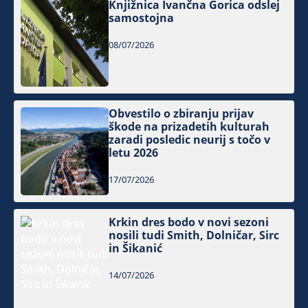
Knjižnica Ivančna Gorica odslej
samostojna
08/07/2026
Obvestilo o zbiranju prijav
škode na prizadetih kulturah
zaradi posledic neurij s točo v
letu 2026
17/07/2026
Krkin dres bodo v novi sezoni
nosili tudi Smith, Dolničar, Sirc
in Šikanić
14/07/2026