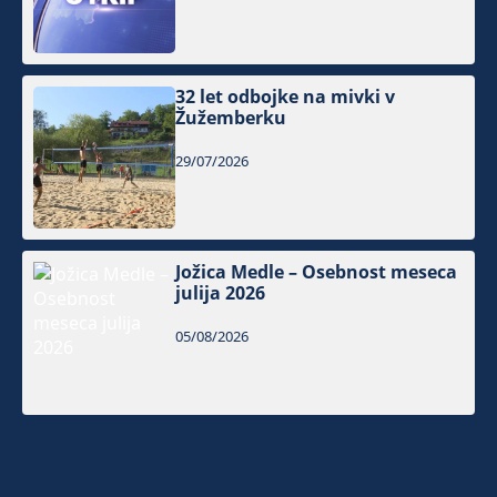
32 let odbojke na mivki v
Žužemberku
29/07/2026
Jožica Medle – Osebnost meseca
julija 2026
05/08/2026