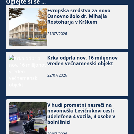
Oglejte si še ...
Evropska sredstva za novo
Osnovno šolo dr. Mihajla
Rostoharja v Krškem
21/07/2026
Krka odprla nov, 16 milijonov
vreden večnamenski objekt
22/07/2026
V hudi prometni nesreči na
novomeški Levičnikovi cesti
udeležena 4 vozila, 4 osebe v
bolnišnici
30/07/2026