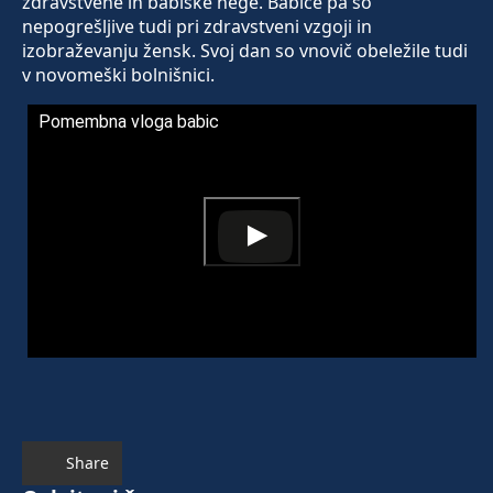
zdravstvene in babiške nege. Babice pa so
nepogrešljive tudi pri zdravstveni vzgoji in
izobraževanju žensk. Svoj dan so vnovič obeležile tudi
v novomeški bolnišnici.
Pomembna vloga babic
Share