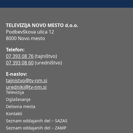
TELEVIZIJA NOVO MESTO d.o.o.
Podbevškova ulica 12
8000 Novo mesto
Telefon:
07 393 08 76
(tajništvo)
07 393 08 60
(uredništvo)
E-naslov:
tajnistvo@tv-nm.si
uredniki@tv-nm.si
Televizija
Oglaševanje
Delovna mesta
Kontakti
Seznam oddajanih del – SAZAS
Seznam oddajanih del – ZAMP