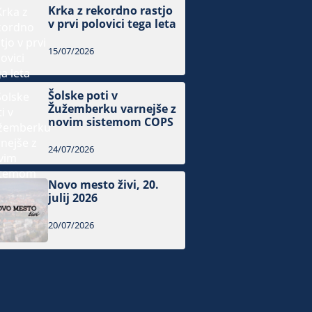
Krka z rekordno rastjo
v prvi polovici tega leta
15/07/2026
Šolske poti v
Žužemberku varnejše z
novim sistemom COPS
24/07/2026
Novo mesto živi, 20.
julij 2026
20/07/2026