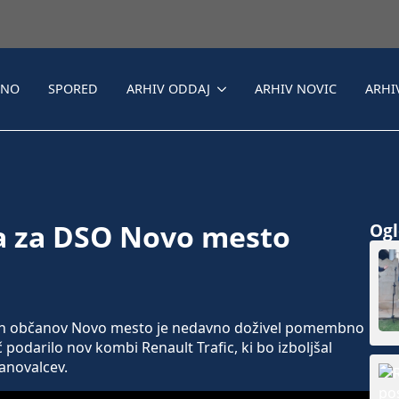
LNO
SPORED
ARHIV ODDAJ
ARHIV NOVIC
ARHI
 za DSO Novo mesto
Ogle
h občanov Novo mesto je nedavno doživel pomembno
podarilo nov kombi Renault Trafic, ki bo izboljšal
tanovalcev.