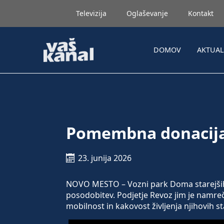
Televizija
Oglaševanje
Kontakt
DOMOV
AKTUA
Pomembna donacija
23. junija 2026
NOVO MESTO – Vozni park Doma starejši
posodobitev. Podjetje Revoz jim je namreč 
mobilnost in kakovost življenja njihovih s