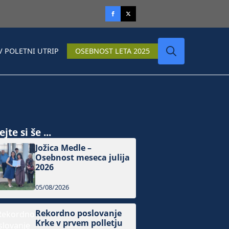
V POLETNI UTRIP
OSEBNOST LETA 2025
Search
for:
jte si še ...
Jožica Medle –
Osebnost meseca julija
2026
05/08/2026
Rekordno poslovanje
Krke v prvem polletju