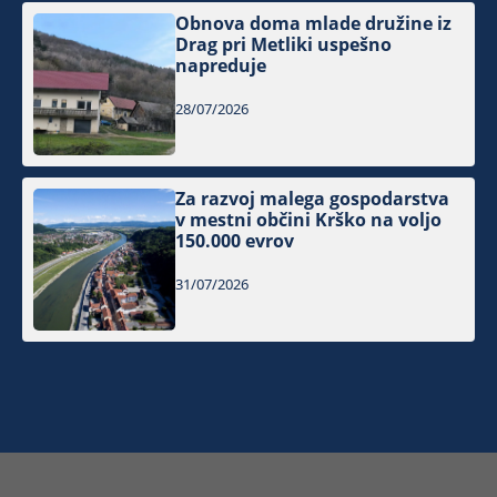
Obnova doma mlade družine iz
Drag pri Metliki uspešno
napreduje
28/07/2026
Za razvoj malega gospodarstva
v mestni občini Krško na voljo
150.000 evrov
31/07/2026