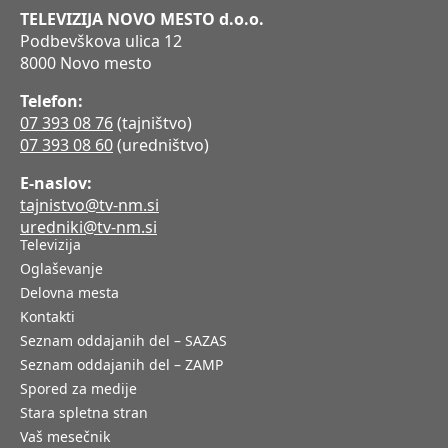
TELEVIZIJA NOVO MESTO d.o.o.
Podbevškova ulica 12
8000 Novo mesto
Telefon:
07 393 08 76
(tajništvo)
07 393 08 60
(uredništvo)
E-naslov:
tajnistvo@tv-nm.si
uredniki@tv-nm.si
Televizija
Oglaševanje
Delovna mesta
Kontakti
Seznam oddajanih del – SAZAS
Seznam oddajanih del – ZAMP
Spored za medije
Stara spletna stran
Vaš mesečnik