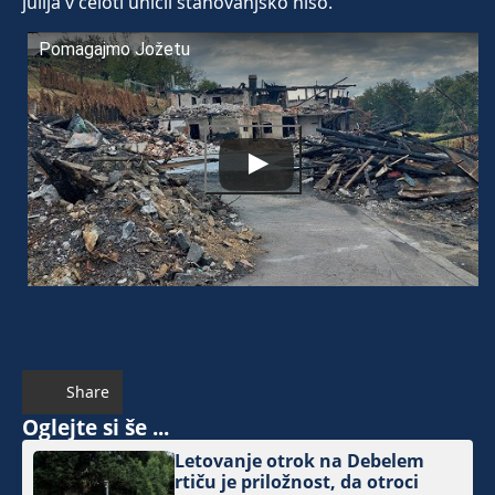
julija v celoti uničil stanovanjsko hišo.
Pomagajmo Jožetu
Share
Oglejte si še ...
Letovanje otrok na Debelem
rtiču je priložnost, da otroci