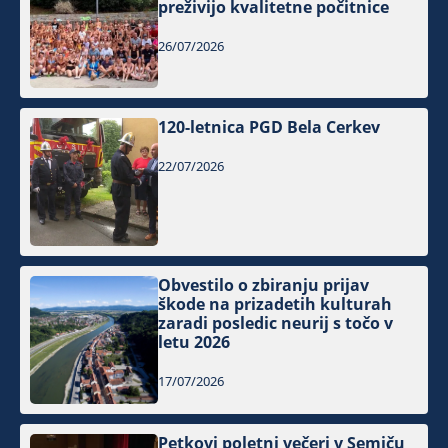
preživijo kvalitetne počitnice
26/07/2026
120-letnica PGD Bela Cerkev
22/07/2026
Obvestilo o zbiranju prijav
škode na prizadetih kulturah
zaradi posledic neurij s točo v
letu 2026
17/07/2026
Petkovi poletni večeri v Semiču