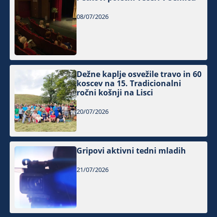
08/07/2026
Dežne kaplje osvežile travo in 60
koscev na 15. Tradicionalni
ročni košnji na Lisci
20/07/2026
Gripovi aktivni tedni mladih
21/07/2026