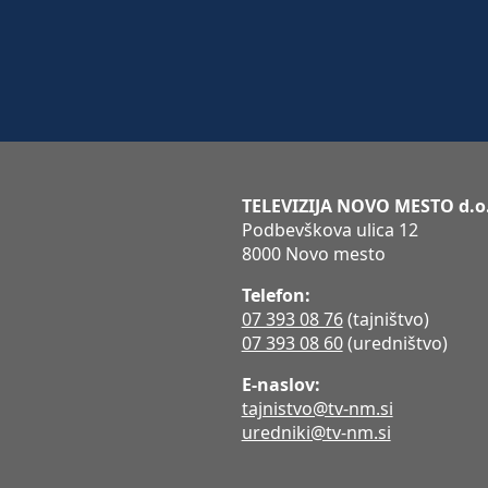
TELEVIZIJA NOVO MESTO d.o
Podbevškova ulica 12
8000 Novo mesto
Telefon:
07 393 08 76
(tajništvo)
07 393 08 60
(uredništvo)
E-naslov:
tajnistvo@tv-nm.si
uredniki@tv-nm.si