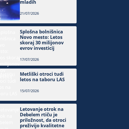
mladih
21/07/2026
Splošna bolnišnica
Novo mesto: Letos
skoraj 30 milijonov
evrov investicij
17/07/2026
Metliški otroci tudi
letos na taboru LAS
15/07/2026
Letovanje otrok na
Debelem rtiču je
priložnost, da otroci
preživijo kvalitetne