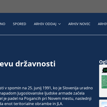
LNO
SPORED
ARHIV ODDAJ
ARHIV NOVIC
ARHI
nevu državnosti
Ogle
 v spomin na 25. junij 1991, ko je Slovenija uradno
z napadom Jugoslovanske ljudske armade začela
el je padel na Pogancih pri Novem mestu, naslednji
a enot teritorialne obrambe in JLA.