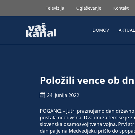
Televizija
Oglaševanje
Kontakt
DOMOV
AKTUA
Položili vence ob d
24. junija 2022
POGANCI – Jutri praznujemo dan državnosti
postala neodvisna. Dva dni za tem se je 
slovenska osamosvojitvena vojna. Prvi str
dan pa je na Medvedjeku prišlo do spopad