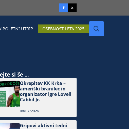
V POLETNI UTRIP
OSEBNOST LETA 2025
Search
for:
jte si še ...
Okrepitev KK Krka –
ameriški branilec in
organizator igre Lovell
Cabbil Jr.
08/07/2026
Gripovi aktivni tedni