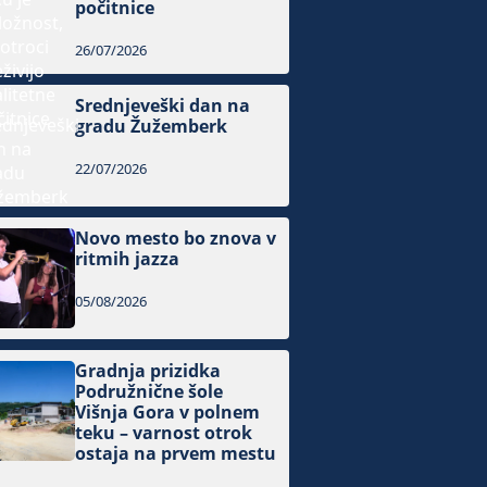
počitnice
26/07/2026
Srednjeveški dan na
gradu Žužemberk
22/07/2026
Novo mesto bo znova v
ritmih jazza
05/08/2026
Gradnja prizidka
Podružnične šole
Višnja Gora v polnem
teku – varnost otrok
ostaja na prvem mestu