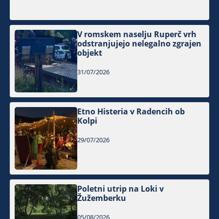
V romskem naselju Ruperč vrh
odstranjujejo nelegalno zgrajen
objekt
31/07/2026
Etno Histeria v Radencih ob
Kolpi
29/07/2026
Poletni utrip na Loki v
Žužemberku
05/08/2026