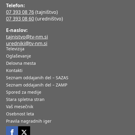
Telefon:
07 393 08 76
(tajništvo)
07 393 08 60
(uredništvo)
E-naslov:
tajnistvo@tv-nm.si
uredniki@tv-nm.si
Televizija
Oglaševanje
Delovna mesta
Kontakti
Seznam oddajanih del – SAZAS
Seznam oddajanih del – ZAMP
Spored za medije
Stara spletna stran
Vaš mesečnik
Osebnost leta
Pravila nagradnih iger