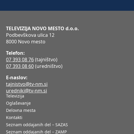
TELEVIZIJA NOVO MESTO d.o.o.
Podbevškova ulica 12
8000 Novo mesto
Telefon:
07 393 08 76
(tajništvo)
07 393 08 60
(uredništvo)
E-naslov:
tajnistvo@tv-nm.si
uredniki@tv-nm.si
Televizija
Oglaševanje
Delovna mesta
Kontakti
Seznam oddajanih del – SAZAS
Seznam oddajanih del – ZAMP