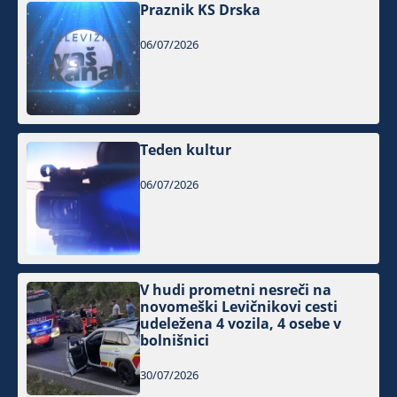
Praznik KS Drska
06/07/2026
Teden kultur
06/07/2026
V hudi prometni nesreči na
novomeški Levičnikovi cesti
udeležena 4 vozila, 4 osebe v
bolnišnici
30/07/2026