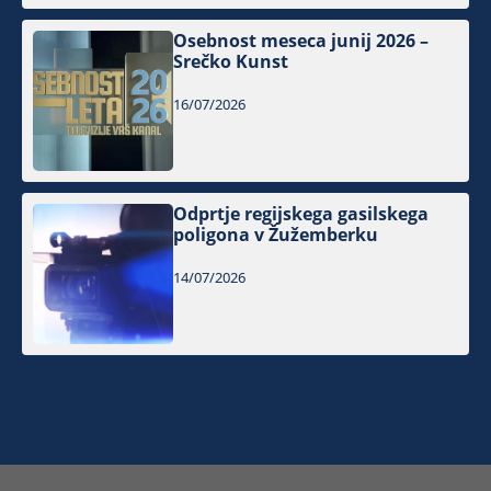
Osebnost meseca junij 2026 –
Srečko Kunst
16/07/2026
Odprtje regijskega gasilskega
poligona v Žužemberku
14/07/2026