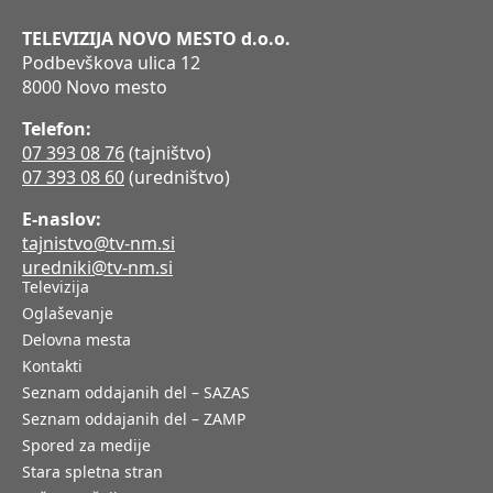
TELEVIZIJA NOVO MESTO d.o.o.
Podbevškova ulica 12
8000 Novo mesto
Telefon:
07 393 08 76
(tajništvo)
07 393 08 60
(uredništvo)
E-naslov:
tajnistvo@tv-nm.si
uredniki@tv-nm.si
Televizija
Oglaševanje
Delovna mesta
Kontakti
Seznam oddajanih del – SAZAS
Seznam oddajanih del – ZAMP
Spored za medije
Stara spletna stran