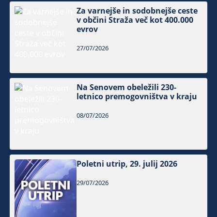
Za varnejše in sodobnejše ceste
v občini Straža več kot 400.000
evrov
27/07/2026
Na Senovem obeležili 230-
letnico premogovništva v kraju
08/07/2026
Poletni utrip, 29. julij 2026
29/07/2026