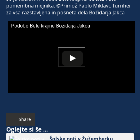
pomembna mejnika. ©Primož Pablo Miklavc Turnher
za vsa razstavljena in posneta dela Božidarja Jakca
Podobe Bele krajine Božidarja Jakca
Share
Oglejte si še ...
Šolske poti v Žužemberku