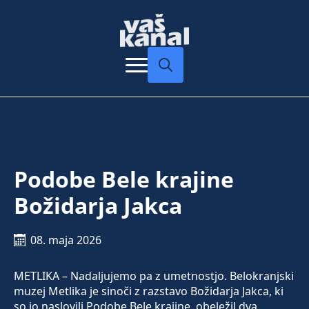
Search
for:
Podobe Bele krajine
Božidarja Jakca
08. maja 2026
METLIKA – Nadaljujemo pa z umetnostjo. Belokranjski
muzej Metlika je sinoči z razstavo Božidarja Jakca, ki
so jo naslovili Podobe Bele krajine, obeležil dva