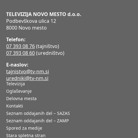
TELEVIZIJA NOVO MESTO d.o.o.
Podbevškova ulica 12
8000 Novo mesto
Telefon:
07 393 08 76
(tajništvo)
07 393 08 60
(uredništvo)
E-naslov:
tajnistvo@tv-nm.si
uredniki@tv-nm.si
Televizija
Oglaševanje
Delovna mesta
Kontakti
Seznam oddajanih del – SAZAS
Seznam oddajanih del – ZAMP
Spored za medije
Stara spletna stran