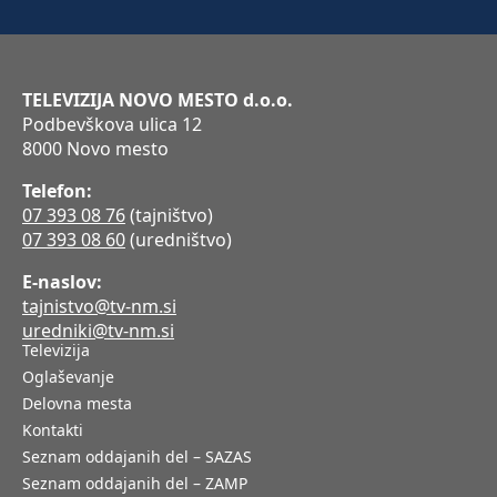
TELEVIZIJA NOVO MESTO d.o.o.
Podbevškova ulica 12
8000 Novo mesto
Telefon:
07 393 08 76
(tajništvo)
07 393 08 60
(uredništvo)
E-naslov:
tajnistvo@tv-nm.si
uredniki@tv-nm.si
Televizija
Oglaševanje
Delovna mesta
Kontakti
Seznam oddajanih del – SAZAS
Seznam oddajanih del – ZAMP