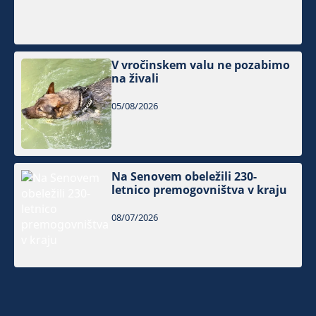
V vročinskem valu ne pozabimo
na živali
05/08/2026
Na Senovem obeležili 230-
letnico premogovništva v kraju
08/07/2026