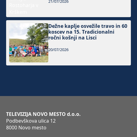
21/07/2026
Dežne kaplje osvežile travo in 60
koscev na 15. Tradicionalni
ročni košnji na Lisci
20/07/2026
TELEVIZIJA NOVO MESTO d.o.o.
Podbevškova ulica 12
8000 Novo mesto