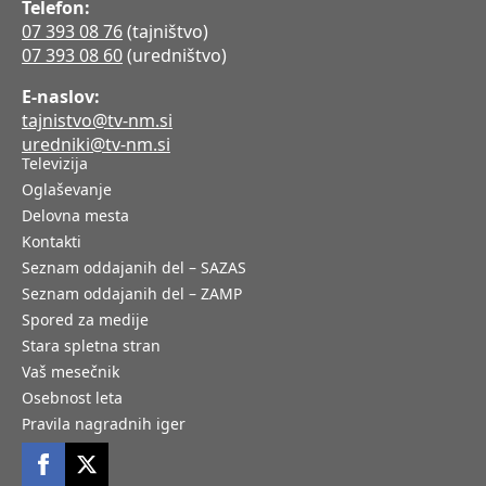
Telefon:
07 393 08 76
(tajništvo)
07 393 08 60
(uredništvo)
E-naslov:
tajnistvo@tv-nm.si
uredniki@tv-nm.si
Televizija
Oglaševanje
Delovna mesta
Kontakti
Seznam oddajanih del – SAZAS
Seznam oddajanih del – ZAMP
Spored za medije
Stara spletna stran
Vaš mesečnik
Osebnost leta
Pravila nagradnih iger