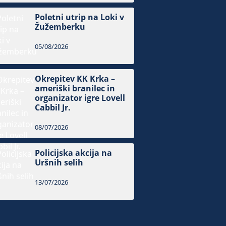
Poletni utrip na Loki v
Žužemberku
05/08/2026
Okrepitev KK Krka –
ameriški branilec in
organizator igre Lovell
Cabbil Jr.
08/07/2026
Policijska akcija na
Uršnih selih
13/07/2026