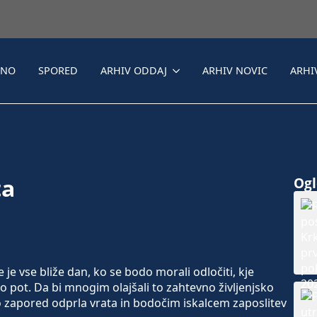
LNO
SPORED
ARHIV ODDAJ
ARHIV NOVIC
ARHI
ta
Ogle
e vse bliže dan, ko se bodo morali odločiti, kje
no pot. Da bi mnogim olajšali to zahtevno življenjsko
to zapored odprla vrata in bodočim iskalcem zaposlitev