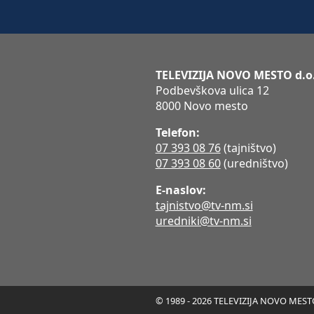
TELEVIZIJA NOVO MESTO d.o
Podbevškova ulica 12
8000 Novo mesto
Telefon:
07 393 08 76
(tajništvo)
07 393 08 60
(uredništvo)
E-naslov:
tajnistvo@tv-nm.si
uredniki@tv-nm.si
© 1989 - 2026 TELEVIZIJA NOVO MESTO