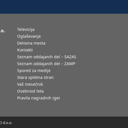
Televizija
.o.
Oglaševanje
Delovna mesta
Kontakti
Seznam oddajanih del – SAZAS
Seznam oddajanih del – ZAMP
Spored za medije
Stara spletna stran
Vaš mesečnik
Osebnost leta
Pravila nagradnih iger
 d.o.o.