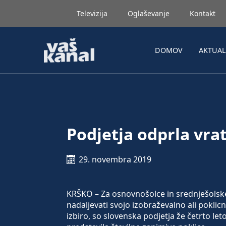
Televizija
Oglaševanje
Kontakt
DOMOV
AKTUA
Podjetja odprla vra
29. novembra 2019
KRŠKO – Za osnovnošolce in srednješolske j
nadaljevati svojo izobraževalno ali poklic
izbiro, so slovenska podjetja že četrto le