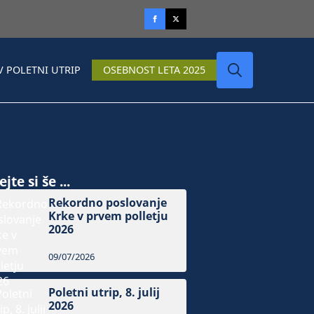
V POLETNI UTRIP
OSEBNOST LETA 2025
Search
for:
jte si še ...
Rekordno poslovanje
Krke v prvem polletju
2026
09/07/2026
Poletni utrip, 8. julij
2026