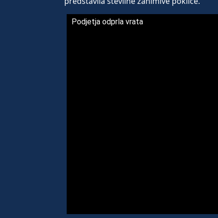
predstavila številne zanimive poklice.
Podjetja odprla vrata