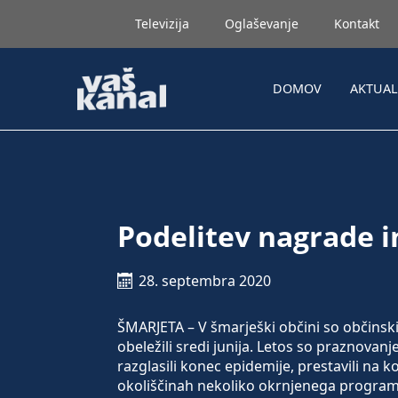
Televizija
Oglaševanje
Kontakt
DOMOV
AKTUA
Podelitev nagrade i
28. septembra 2020
ŠMARJETA – V šmarješki občini so občins
obeležili sredi junija. Letos so praznovan
razglasili konec epidemije, prestavili na
okoliščinah nekoliko okrnjenega programa