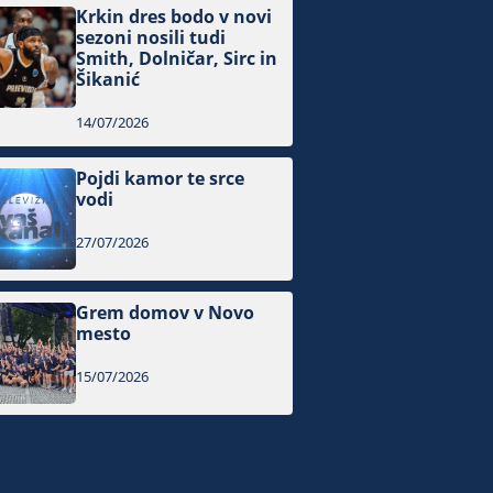
Krkin dres bodo v novi
sezoni nosili tudi
Smith, Dolničar, Sirc in
Šikanić
14/07/2026
Pojdi kamor te srce
vodi
27/07/2026
Grem domov v Novo
mesto
15/07/2026