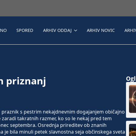
LNO
SPORED
ARHIV ODDAJ
ARHIV NOVIC
ARHI
n priznanj
Ogle
ki praznik s pestrim nekajdnevnim dogajanjem običajno
je zaradi takratnih razmer, ko so le nekaj pred tem
 konec septembra. Osrednja prireditev ob znanih
 je bila minuli petek slavnostna seja občinskega sveta