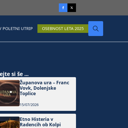
V POLETNI UTRIP
OSEBNOST LETA 2025
Search
for:
jte si še ...
Županova ura – Franc
Vovk, Dolenjske
Toplice
15/07/2026
Etno Histeria v
Radencih ob Kolpi