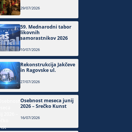
29/07/2026
59. Mednarodni tabor
likovnih
samorastnikov 2026
10/07/2026
Rekonstrukcija Jakčeve
in Ragovske ul.
27/07/2026
Osebnost meseca junij
2026 – Srečko Kunst
16/07/2026