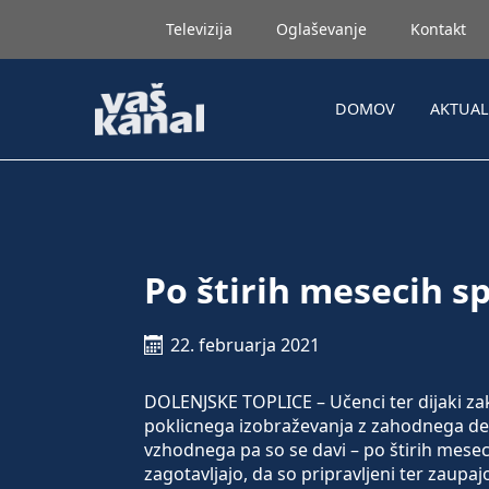
Televizija
Oglaševanje
Kontakt
DOMOV
AKTUA
Po štirih mesecih sp
22. februarja 2021
DOLENJSKE TOPLICE – Učenci ter dijaki zak
poklicnega izobraževanja z zahodnega dela 
vzhodnega pa so se davi – po štirih mesecih
zagotavljajo, da so pripravljeni ter zaupa