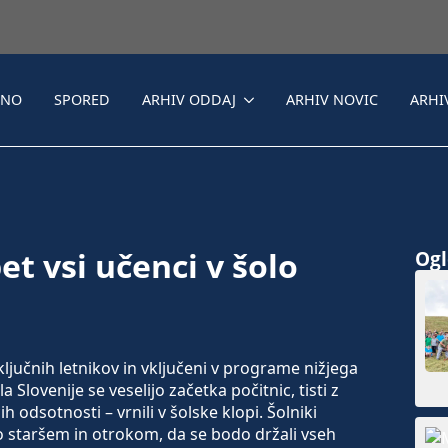
LNO
SPORED
ARHIV ODDAJ
ARHIV NOVIC
ARHI
et vsi učenci v šolo
Ogle
ljučnih letnikov in vključeni v programe nižjega
Slovenije se veselijo začetka počitnic, tisti z
 odsotnosti – vrnili v šolske klopi. Šolniki
jo staršem in otrokom, da se bodo držali vseh