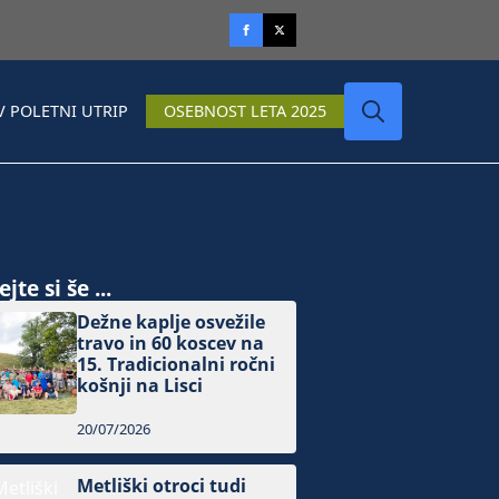
V POLETNI UTRIP
OSEBNOST LETA 2025
Search
for:
jte si še ...
Dežne kaplje osvežile
travo in 60 koscev na
15. Tradicionalni ročni
košnji na Lisci
20/07/2026
Metliški otroci tudi