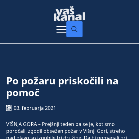
Search
for:
Po požaru priskočili na
pomoč
03. februarja 2021
VIŠNJA GORA – Prejšnji teden pa se je, kot smo
poročali, zgodil obsežen požar v Višnji Gori, streho
nad glavo so izgubile tri družine. Da bi pomagali pri