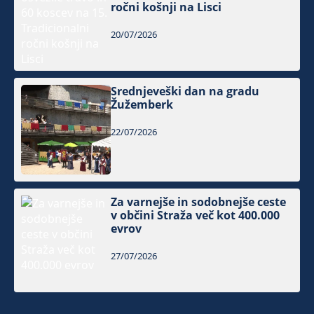
ročni košnji na Lisci
20/07/2026
Srednjeveški dan na gradu
Žužemberk
22/07/2026
Za varnejše in sodobnejše ceste
v občini Straža več kot 400.000
evrov
27/07/2026