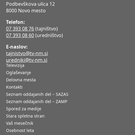
Podbevškova ulica 12
8000 Novo mesto
Telefon:
07 393 08 76
(tajništvo)
07 393 08 60
(uredništvo)
E-naslov:
tajnistvo@tv-nm.si
uredniki@tv-nm.si
Televizija
Oglaševanje
Delovna mesta
Kontakti
Seznam oddajanih del – SAZAS
Seznam oddajanih del – ZAMP
Spored za medije
Stara spletna stran
Vaš mesečnik
Osebnost leta