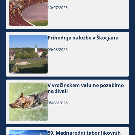
10/07/2026
Prihodnje naložbe v Škocjanu
05/08/2026
V vročinskem valu ne pozabimo
na živali
05/08/2026
59. Mednarodni tabor likovnih