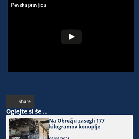
Pevska pravljica
Share
Oglejte si še ...
Na Obrežju zasegli 177
kilogramov konoplje
08/08/2026