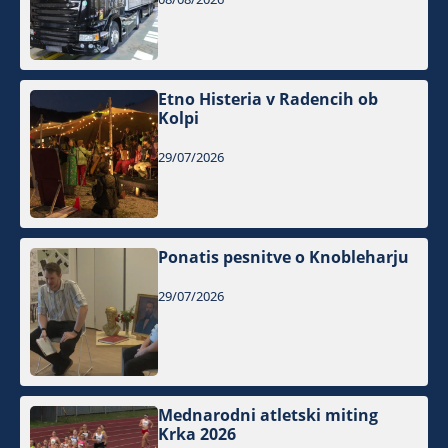
Etno Histeria v Radencih ob
Kolpi
29/07/2026
Ponatis pesnitve o Knobleharju
29/07/2026
Mednarodni atletski miting
Krka 2026