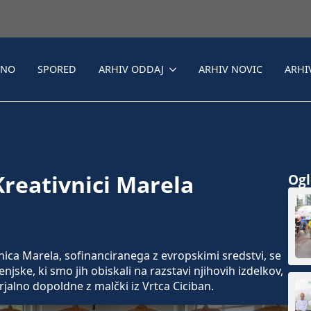
LNO
SPORED
ARHIV ODDAJ
ARHIV NOVIC
ARHI
Kreativnici Marela
Ogle
ca Marela, sofinanciranega z evropskimi sredstvi, se
jske, ki smo jih obiskali na razstavi njihovih izdelkov,
arjalno dopoldne z malčki iz Vrtca Ciciban.