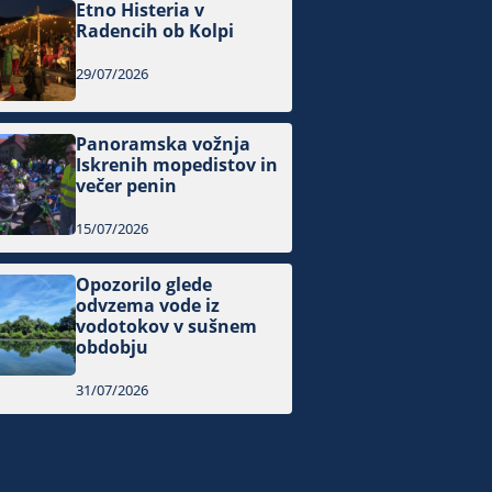
Etno Histeria v
Radencih ob Kolpi
29/07/2026
Panoramska vožnja
Iskrenih mopedistov in
večer penin
15/07/2026
Opozorilo glede
odvzema vode iz
vodotokov v sušnem
obdobju
31/07/2026