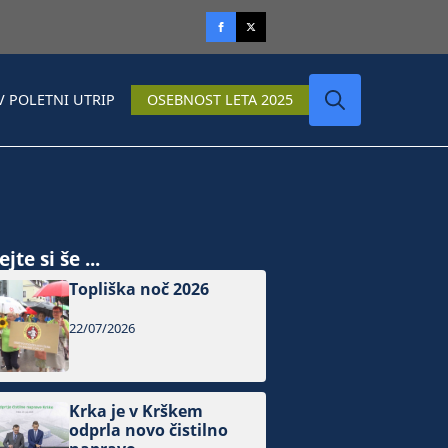
V POLETNI UTRIP
OSEBNOST LETA 2025
Search
for:
jte si še ...
Topliška noč 2026
22/07/2026
Krka je v Krškem
odprla novo čistilno