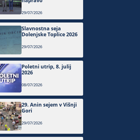
napravo
29/07/2026
Slavnostna seja
Dolenjske Toplice 2026
29/07/2026
Poletni utrip, 8. julij
2026
08/07/2026
29. Anin sejem v Višnji
Gori
29/07/2026