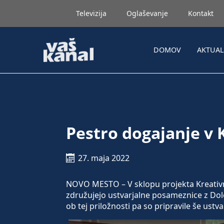
Televizija
Oglaševanje
Kontakt
DOMOV
AKTUA
Pestro dogajanje v 
27. maja 2022
NOVO MESTO – V sklopu projekta Kreativni
združujejo ustvarjalne posameznice z Dolen
ob tej priložnosti pa so pripravile še ustv