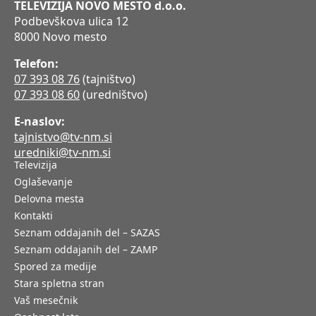
TELEVIZIJA NOVO MESTO d.o.o.
Podbevškova ulica 12
8000 Novo mesto
Telefon:
07 393 08 76
(tajništvo)
07 393 08 60
(uredništvo)
E-naslov:
tajnistvo@tv-nm.si
uredniki@tv-nm.si
Televizija
Oglaševanje
Delovna mesta
Kontakti
Seznam oddajanih del – SAZAS
Seznam oddajanih del – ZAMP
Spored za medije
Stara spletna stran
Vaš mesečnik