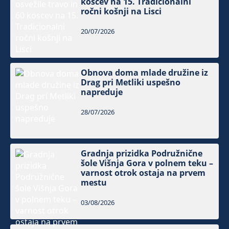
koscev na 15. Tradicionalni
ročni košnji na Lisci
20/07/2026
Obnova doma mlade družine iz
Drag pri Metliki uspešno
napreduje
28/07/2026
Gradnja prizidka Podružnične
šole Višnja Gora v polnem teku –
varnost otrok ostaja na prvem
mestu
03/08/2026