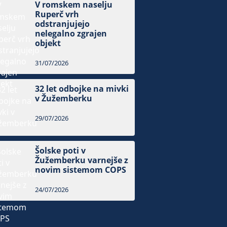
V romskem naselju
Ruperč vrh
odstranjujejo
nelegalno zgrajen
objekt
31/07/2026
32 let odbojke na mivki
v Žužemberku
29/07/2026
Šolske poti v
Žužemberku varnejše z
novim sistemom COPS
24/07/2026