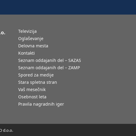
Televizija
.o.
Oglaševanje
Delovna mesta
Kontakti
Seznam oddajanih del – SAZAS
Seznam oddajanih del – ZAMP
Spored za medije
Stara spletna stran
Vaš mesečnik
Osebnost leta
Pravila nagradnih iger
 d.o.o.