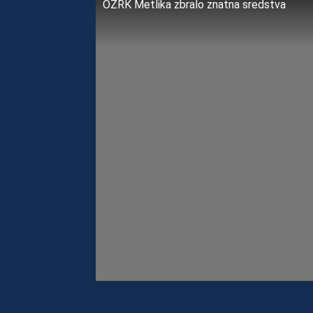
OZRK Metlika zbralo znatna sredstva