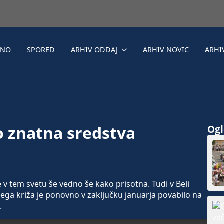
LNO
SPORED
ARHIV ODDAJ
ARHIV NOVIC
ARHI
o znatna sredstva
Ogle
 v tem svetu še vedno še kako prisotna. Tudi v Beli
ega križa je ponovno v zaključku januarja povabilo na
.