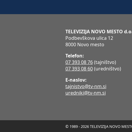
TELEVIZIJA NOVO MESTO d.o
Podbevškova ulica 12
8000 Novo mesto
Telefon:
07 393 08 76
(tajništvo)
07 393 08 60
(uredništvo)
E-naslov:
tajnistvo@tv-nm.si
uredniki@tv-nm.si
© 1989 - 2026 TELEVIZIJA NOVO MESTO