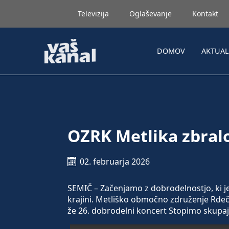
Televizija
Oglaševanje
Kontakt
DOMOV
AKTUA
OZRK Metlika zbral
02. februarja 2026
SEMIČ – Začenjamo z dobrodelnostjo, ki je
krajini. Metliško območno združenje Rdeč
že 26. dobrodelni koncert Stopimo skupaj