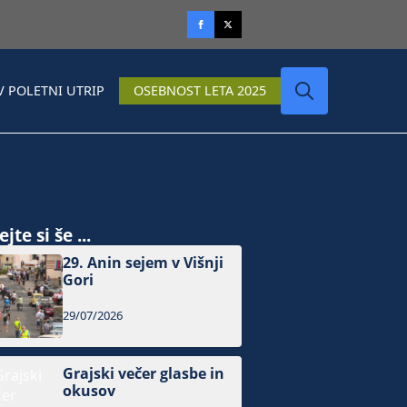
V POLETNI UTRIP
OSEBNOST LETA 2025
Search
for:
jte si še ...
29. Anin sejem v Višnji
Gori
29/07/2026
Grajski večer glasbe in
okusov