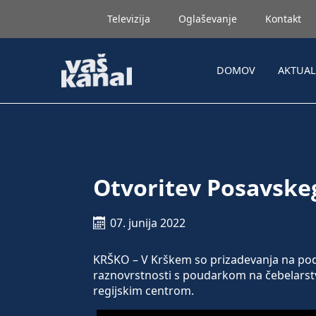
Televizija
Oglaševanje
Kontakt
DOMOV
AKTUA
Otvoritev Posavske
07. junija 2022
KRŠKO – V Krškem so prizadevanja na podr
raznovrstnosti s poudarkom na čebelarst
regijskim centrom.