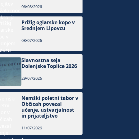
06/08/2026
Prižig oglarske kope v
Srednjem Lipovcu
08/07/2026
Slavnostna seja
Dolenjske Toplice 2026
29/07/2026
Nemški poletni tabor v
Občicah povezal
učenje, ustvarjalnost
in prijateljstvo
11/07/2026