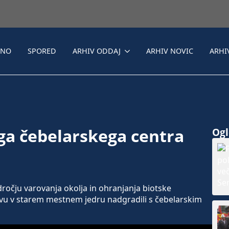
LNO
SPORED
ARHIV ODDAJ
ARHIV NOVIC
ARHI
ga čebelarskega centra
Ogle
očju varovanja okolja in ohranjanja biotske
vu v starem mestnem jedru nadgradili s čebelarskim