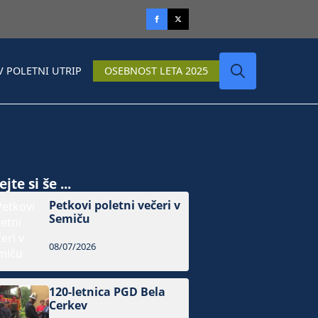
V POLETNI UTRIP
OSEBNOST LETA 2025
Search
for:
jte si še ...
Petkovi poletni večeri v
Semiču
08/07/2026
120-letnica PGD Bela
Cerkev