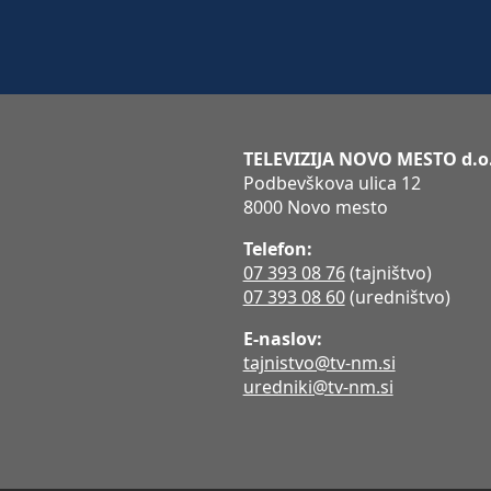
TELEVIZIJA NOVO MESTO d.o
Podbevškova ulica 12
8000 Novo mesto
Telefon:
07 393 08 76
(tajništvo)
07 393 08 60
(uredništvo)
E-naslov:
tajnistvo@tv-nm.si
uredniki@tv-nm.si