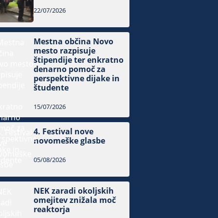
22/07/2026
Mestna občina Novo
mesto razpisuje
štipendije ter enkratno
denarno pomoč za
perspektivne dijake in
študente
15/07/2026
4. Festival nove
novomeške glasbe
05/08/2026
NEK zaradi okoljskih
omejitev znižala moč
reaktorja