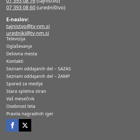
07 393 08 76
(tajništvo)
07 393 08 60
(uredništvo)
E-naslov:
tajnistvo@tv-nm.si
uredniki@tv-nm.si
Televizija
Oglaševanje
Delovna mesta
Kontakti
Seznam oddajanih del – SAZAS
Seznam oddajanih del – ZAMP
Spored za medije
Stara spletna stran
Vaš mesečnik
Osebnost leta
Pravila nagradnih iger