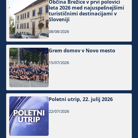
Občina Brežice v prvi polovici
leta 2026 med najuspešnejšimi
turističnimi destinacijami v
Sloveniji
08/08/2026
Grem domov v Novo mesto
15/07/2026
Poletni utrip, 22. julij 2026
22/07/2026