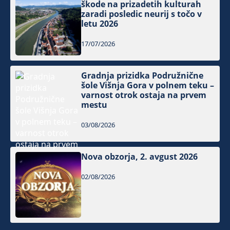
škode na prizadetih kulturah
zaradi posledic neurij s točo v
letu 2026
17/07/2026
Gradnja prizidka Podružnične
šole Višnja Gora v polnem teku –
varnost otrok ostaja na prvem
mestu
03/08/2026
Nova obzorja, 2. avgust 2026
02/08/2026