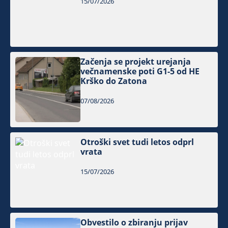
15/07/2026
Začenja se projekt urejanja
večnamenske poti G1-5 od HE
Krško do Zatona
07/08/2026
Otroški svet tudi letos odprl
vrata
15/07/2026
Obvestilo o zbiranju prijav