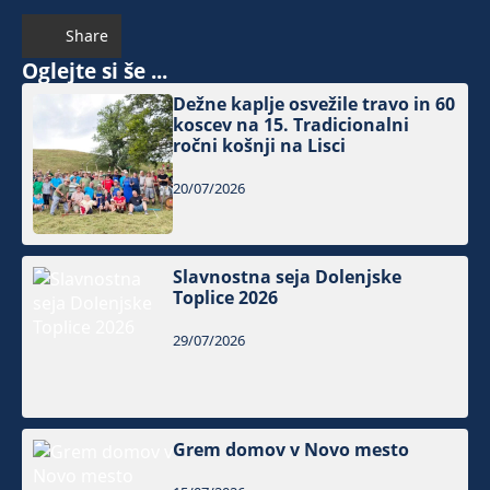
Share
Oglejte si še ...
Dežne kaplje osvežile travo in 60
koscev na 15. Tradicionalni
ročni košnji na Lisci
20/07/2026
Slavnostna seja Dolenjske
Toplice 2026
29/07/2026
Grem domov v Novo mesto