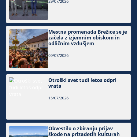
29/07/2026
Mestna promenada Brežice se je
začela z izjemnim obiskom in
odličnim vzdušjem
09/07/2026
Otroški svet tudi letos odprl
vrata
15/07/2026
Obvestilo o zbiranju prijav
škode na prizadetih kulturah